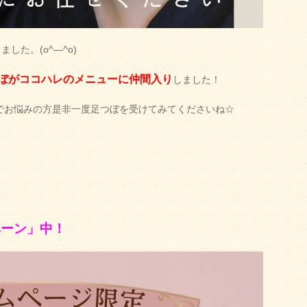
した。(o^―^o)
ぼがココハレのメニューに仲間入り
しました！
でお悩みの方是非一度足つぼを受けてみてくださいね☆
ペーン」中！