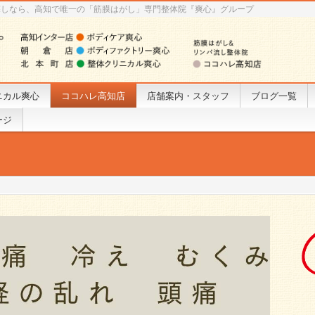
探しなら、高知で唯一の「筋膜はがし」専門整体院『爽心』グループ
ニカル爽心
ココハレ高知店
店舗案内・スタッフ
ブログ一覧
ージ