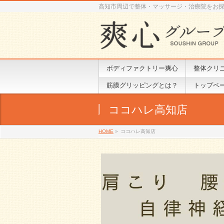
高知市周辺で整体・マッサージ・治療院をお
ボディファクトリー爽心
整体クリ
筋膜グリッピングとは？
トップペ
ココハレ高知店
HOME
»
ココハレ高知店