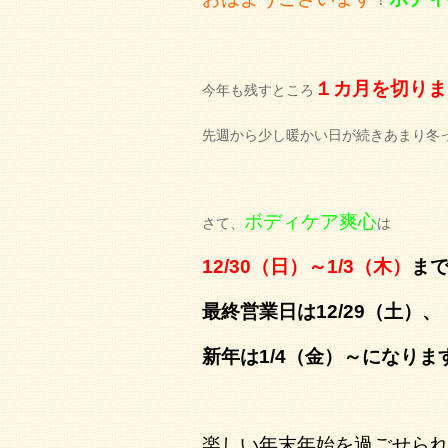
１カ月を切りま
今年も残すところ
先週から少し暖かい日が続きあまり冬
ボディケア爽心
さて、
は
12/30（日）～1/3（木）
ま
最終営業日は12/29（土）、
新年は1/4（金）～になりま
楽しい年末年始を過ごせら