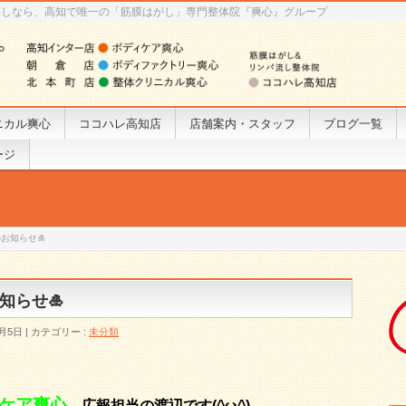
探しなら、高知で唯一の「筋膜はがし」専門整体院『爽心』グループ
ニカル爽心
ココハレ高知店
店舗案内・スタッフ
ブログ一覧
ージ
お知らせ🎍
知らせ🎍
2月5日
カテゴリー :
未分類
ケア爽心
、
広報担当の渡辺です(^ω^)