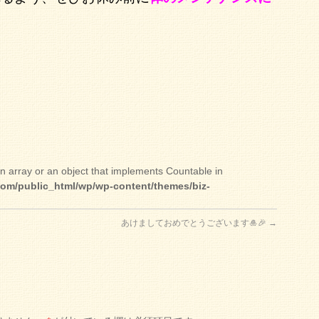
n array or an object that implements Countable in
om/public_html/wp/wp-content/themes/biz-
あけましておめでとうございます🎍🎉
→