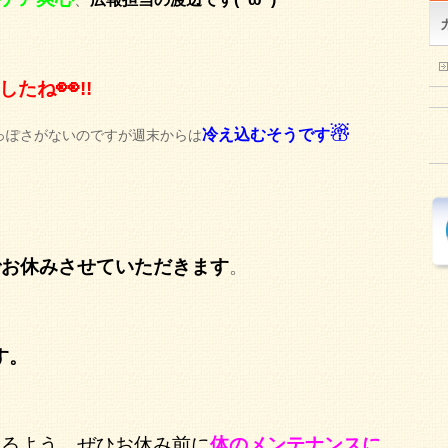
👀
したね
!!
☃
冷え込むそうです
っぽさがないのですが週末からは
でお休みさせていただきます
。
す。
れるよう、ぜひお休み前に
体のメンテナンスに