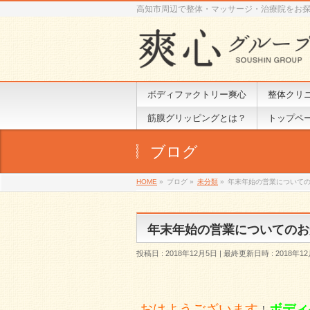
高知市周辺で整体・マッサージ・治療院をお
ボディファクトリー爽心
整体クリ
筋膜グリッピングとは？
トップペ
ブログ
HOME
»
ブログ
»
未分類
»
年末年始の営業についての
年末年始の営業についてのお
投稿日 : 2018年12月5日
最終更新日時 : 2018年1
おはようございます
ボディ
！