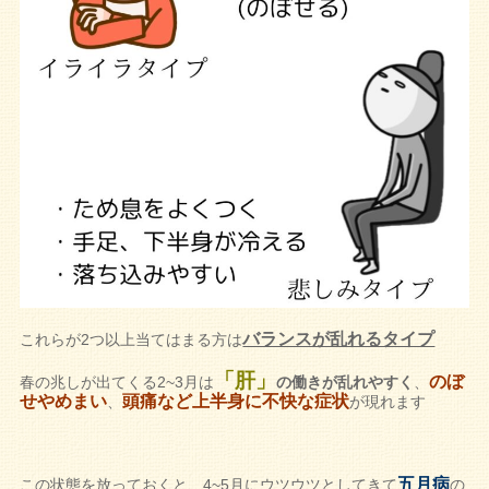
バランスが乱れるタイプ
これらが2つ以上当てはまる方は
「肝」
のぼ
春の兆しが出てくる2~3月は
の働きが乱れやすく
、
せやめまい
頭痛など上半身に不快な症状
、
が現れます
五月病
この状態を放っておくと、4~5月にウツウツとしてきて
の