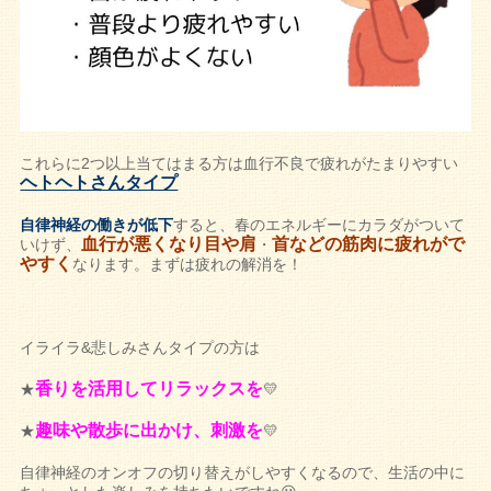
これらに2つ以上当てはまる方は血行不良で疲れがたまりやすい
ヘトヘトさんタイプ
自律神経の働きが低下
すると、春のエネルギーにカラダがついて
血行が悪くなり目や肩
首などの筋肉に疲れがで
いけず、
・
やすく
なります。まずは疲れの解消を！
イライラ&悲しみさんタイプの方は
香りを活用してリラックスを
★
💛
趣味や散歩に出かけ、刺激を
★
💛
自律神経のオンオフの切り替えがしやすくなるので、生活の中に