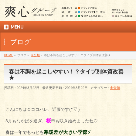
MENU
ブログ
HOME
»
ブログ
»
未分類
»
春は不調を起こしやすい！？タイプ別体質改善★
春は不調を起こしやすい！？タイプ別体質改善
★
投稿日 : 2024年3月22日
最終更新日時 : 2024年3月22日
カテゴリー :
未分類
こんにちは☺ココハレ、近藤です(*’▽’)
桜
3月もなかばを過ぎ、
🌸も咲き始めましたね♡
寒暖差が大きい季節⚡
春は一年でもっとも