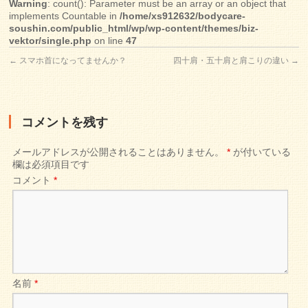
Warning
: count(): Parameter must be an array or an object that
implements Countable in
/home/xs912632/bodycare-
soushin.com/public_html/wp/wp-content/themes/biz-
vektor/single.php
on line
47
←
スマホ首になってませんか？
四十肩・五十肩と肩こりの違い
→
コメントを残す
メールアドレスが公開されることはありません。
*
が付いている
欄は必須項目です
コメント
*
名前
*