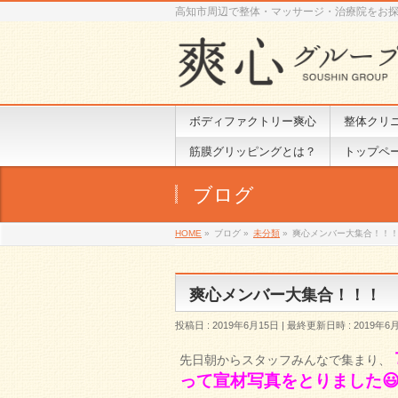
高知市周辺で整体・マッサージ・治療院をお
ボディファクトリー爽心
整体クリ
筋膜グリッピングとは？
トップペ
ブログ
HOME
»
ブログ
»
未分類
»
爽心メンバー大集合！！
爽心メンバー大集合！！！
投稿日 : 2019年6月15日
最終更新日時 : 2019年6
先日朝からスタッフみんなで集まり、
って宣材写真をとりました