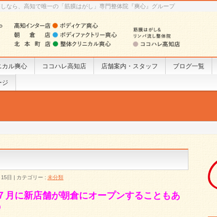
探しなら、高知で唯一の「筋膜はがし」専門整体院『爽心』グループ
ニカル爽心
ココハレ高知店
店舗案内・スタッフ
ブログ一覧
ージ
！
月15日
カテゴリー :
未分類
７月に新店舗が朝倉にオープンすることもあ
