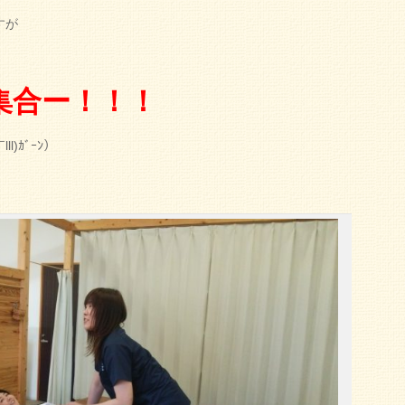
すが
集合ー！！！
)ｶﾞｰﾝ）