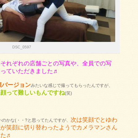
DSC_0597
、それぞれの店舗ごとの写真や、全員での写
撮っていただきました♬
顔バージョン
みたいな感じで撮ってもらったんですが、
た顔って難しいもんですね
(笑)
次は笑顔でとゆわ
のかな(・・?と思ってたんですが、
顔が笑顔に切り替わったようでカメラマンさん
した♬